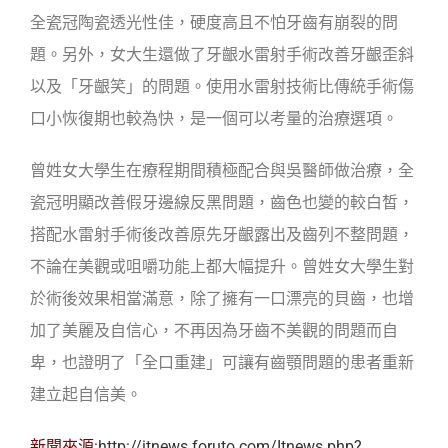
全瓷冠陶瓷透光性佳，硬度高且不怕牙齒有崩裂的問
題。另外，女大生還做了牙齦水雷射手術改善牙齦歪斜
以及「牙齦笑」的問題。使用水雷射技術比傳統手術傷
口小恢復期也較為快，是一個可以考量的治療選項。
曾姓女大學生在療程期間積極配合與吳醫師做治療，全
瓷冠明顯改善假牙邊線反黑問題，齒色也變的較白皙，
搭配水雷射手術後改善原先牙齦露出及齒列不整問題，
不論在美觀或咀嚼功能上都大幅提升。曾姓女大學生對
於術後效果相當滿意，除了擁有一口漂亮的貝齒，也增
加了美麗及自信心，不再因為牙齒不美觀的問題而自
卑，也證明了「全口重建」可讓有齒顎問題的患者重新
建立起自信美。
新聞來源:
http://itnews.foruto.com/Itnews.php?