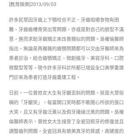
[教育娛樂]2013/09/03
許多民眾因牙齒上下顎咬合不正、牙齒咀嚼食物有困
難、牙齒齒槽骨突出等問題，亦或是對自己的臉型不滿
意，進而求助牙齒矯正來改善類似的問題。吳權倫醫師
指出，無論是再複雜的齒顎問題都可以交由牙醫師來為
患者診治，結合齒顎矯正、微創植牙、美容牙科、口腔
微整型等等，現今許多牙科診所都已增設全口美學重建
門診來為患者打造牙齒重建工程。
日前，一位曾姓女大生有牙齦歪斜的問題，就是大眾俗
稱的「牙齦笑」，每當開口笑時都不敢隨心所欲的張口
大笑，且又有牙齒泛黃以及假牙邊緣泛黑的問題。吳權
倫醫師表示，曾姓女大生接受了全瓷冠假牙的修復並且
調整齒列問題，全瓷冠具有媲美真牙的質感，高硬度的