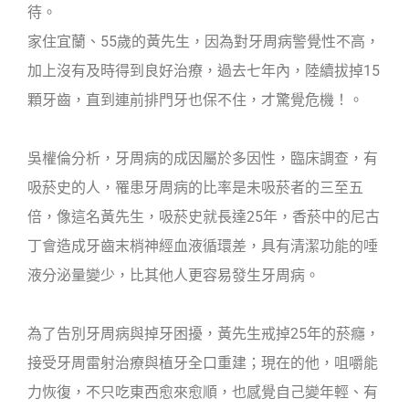
待。
家住宜蘭、55歲的黃先生，因為對牙周病警覺性不高，
加上沒有及時得到良好治療，過去七年內，陸續拔掉15
顆牙齒，直到連前排門牙也保不住，才驚覺危機！。
吳權倫分析，牙周病的成因屬於多因性，臨床調查，有
吸菸史的人，罹患牙周病的比率是未吸菸者的三至五
倍，像這名黃先生，吸菸史就長達25年，香菸中的尼古
丁會造成牙齒末梢神經血液循環差，具有清潔功能的唾
液分泌量變少，比其他人更容易發生牙周病。
為了告別牙周病與掉牙困擾，黃先生戒掉25年的菸癮，
接受牙周雷射治療與植牙全口重建；現在的他，咀嚼能
力恢復，不只吃東西愈來愈順，也感覺自己變年輕、有