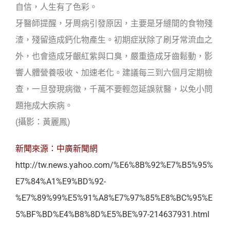
自信，人生有了色彩。
牙醫師提醒，牙周病引發原因，主要是牙縫間的食物殘
渣，殘留造成鈣化物產生。初期症狀除了刷牙常流血之
外，也會造成牙齦紅紫與口臭，嚴重造成牙齒鬆動，影
響人體營養吸收、加速老化。建議每三到六個月定期檢
查，一旦發現病徵，千萬不要輕忽延誤就醫，以免小問
題拖成大疾病。
(攝影：黃麗鳳)
新聞來源：中廣新聞網
http://tw.news.yahoo.com/%E6%8B%92%E7%B5%95%
E7%84%A1%E9%BD%92-
%E7%89%99%E5%91%A8%E7%97%85%E8%BC%95%E
5%BF%BD%E4%B8%8D%E5%BE%97-214637931.html