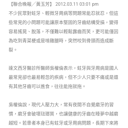
【聯合晚報╱黃玉芳】 2012.03.11 03:01 pm
不少民眾對蛀牙、輕微牙周病等問題常能忍就忍，但這
些常見的小問題可能讓原本堅固的牙齒結構受損，變得
容易搖晃、脫落，不僅難以輕鬆露齒而笑，更可能僅因
為吃到青菜梗或是啃雞腿時，突然咬到骨頭而造成斷
裂。
達文西牙醫診所醫師吳權倫表示，蛀牙與牙周病是國人
最常見卻也最易輕忽的疾病，但不少人只要不痛或是還
有其他牙齒可以進食，往往能拖就拖。
吳權倫說，現代人壓力大，常有夜間不自覺磨牙的習
慣，磨牙會破壞琺瑯質，也讓健康的牙齒在睡夢中越磨
越短。若患者本身已有蛀牙或牙周病問題，長期下來將